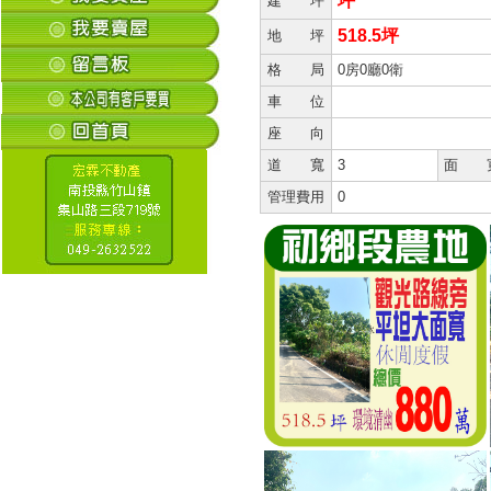
坪
建 坪
518.5坪
地 坪
格 局
0房0廳0衛
車 位
座 向
道 寬
3
面 
管理費用
0
Betway