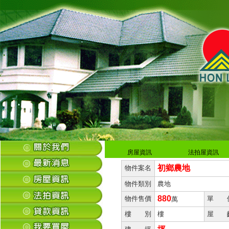
房屋資訊
法拍屋資訊
初鄉農地
物件案名
物件類別
農地
880
物件售價
單 
萬
樓 別
樓
屋 